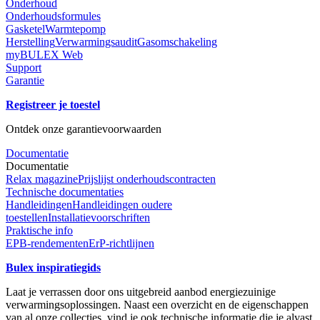
Onderhoud
Onderhoudsformules
Gasketel
Warmtepomp
Herstelling
Verwarmingsaudit
Gasomschakeling
myBULEX Web
Support
Garantie
Registreer je toestel
Ontdek onze garantievoorwaarden
Documentatie
Documentatie
Relax magazine
Prijslijst onderhoudscontracten
Technische documentaties
Handleidingen
Handleidingen oudere
toestellen
Installatievoorschriften
Praktische info
EPB-rendementen
ErP-richtlijnen
Bulex inspiratiegids
Laat je verrassen door ons uitgebreid aanbod energiezuinige
verwarmingsoplossingen. Naast een overzicht en de eigenschappen
van al onze collecties, vind je ook technische informatie die je alvast