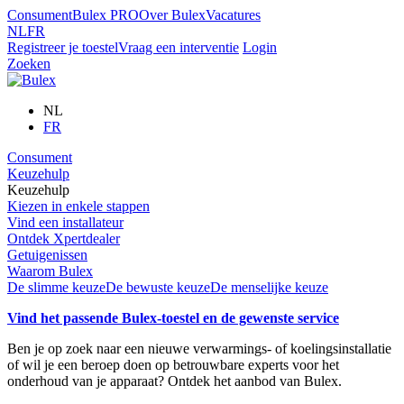
Consument
Bulex PRO
Over Bulex
Vacatures
NL
FR
Registreer je toestel
Vraag een interventie
Login
Zoeken
NL
FR
Consument
Keuzehulp
Keuzehulp
Kiezen in enkele stappen
Vind een installateur
Ontdek Xpertdealer
Getuigenissen
Waarom Bulex
De slimme keuze
De bewuste keuze
De menselijke keuze
Vind het passende Bulex-toestel en de gewenste service
Ben je op zoek naar een nieuwe verwarmings- of koelingsinstallatie
of wil je een beroep doen op betrouwbare experts voor het
onderhoud van je apparaat? Ontdek het aanbod van Bulex.