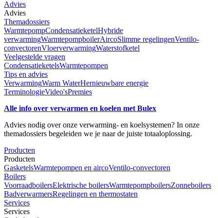
Advies
Advies
Themadossiers
Warmtepomp
Condensatieketel
Hybride
verwarming
Warmtepompboiler
Airco
Slimme regelingen
Ventilo-
convectoren
Vloerverwarming
Waterstofketel
Veelgestelde vragen
Condensatieketels
Warmtepompen
Tips en advies
Verwarming
Warm Water
Hernieuwbare energie
Terminologie
Video's
Premies
Alle info over verwarmen en koelen met Bulex
Advies nodig over onze verwarming- en koelsystemen? In onze
themadossiers begeleiden we je naar de juiste totaaloplossing.
Producten
Producten
Gasketels
Warmtepompen en airco
Ventilo-convectoren
Boilers
Voorraadboilers
Elektrische boilers
Warmtepompboilers
Zonneboilers
Badverwarmers
Regelingen en thermostaten
Services
Services