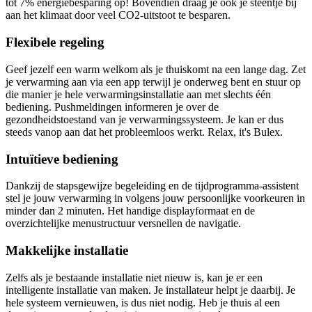
tot 7% energiebesparing op! Bovendien draag je ook je steentje bij
aan het klimaat door veel CO2-uitstoot te besparen.
Flexibele regeling
Geef jezelf een warm welkom als je thuiskomt na een lange dag. Zet
je verwarming aan via een app terwijl je onderweg bent en stuur op
die manier je hele verwarmingsinstallatie aan met slechts één
bediening. Pushmeldingen informeren je over de
gezondheidstoestand van je verwarmingssysteem. Je kan er dus
steeds vanop aan dat het probleemloos werkt. Relax, it's Bulex.
Intuïtieve bediening
Dankzij de stapsgewijze begeleiding en de tijdprogramma-assistent
stel je jouw verwarming in volgens jouw persoonlijke voorkeuren in
minder dan 2 minuten. Het handige displayformaat en de
overzichtelijke menustructuur versnellen de navigatie.
Makkelijke installatie
Zelfs als je bestaande installatie niet nieuw is, kan je er een
intelligente installatie van maken. Je installateur helpt je daarbij. Je
hele systeem vernieuwen, is dus niet nodig. Heb je thuis al een