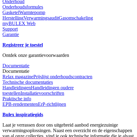
Onderhoud
Onderhoudsformules
Gasketel
Warmtepomp
Herstelling
Verwarmingsaudit
Gasomschakeling
myBULEX Web
Support
Garantie
Registreer je toestel
Ontdek onze garantievoorwaarden
Documentatie
Documentatie
Relax magazine
Prijslijst onderhoudscontracten
Technische documentaties
Handleidingen
Handleidingen oudere
toestellen
Installatievoorschriften
Praktische info
EPB-rendementen
ErP-richtlijnen
Bulex inspiratiegids
Laat je verrassen door ons uitgebreid aanbod energiezuinige
verwarmingsoplossingen. Naast een overzicht en de eigenschappen
van al onze collecties, vind je ook technische informatie die je alvast