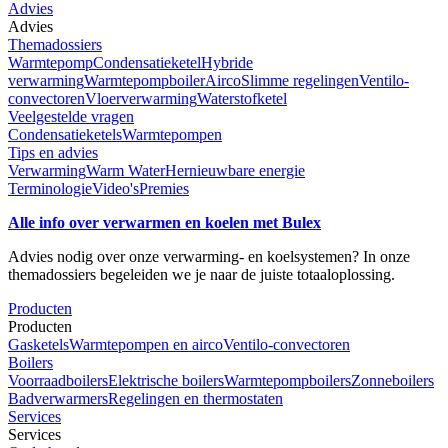
Advies
Advies
Themadossiers
Warmtepomp
Condensatieketel
Hybride
verwarming
Warmtepompboiler
Airco
Slimme regelingen
Ventilo-
convectoren
Vloerverwarming
Waterstofketel
Veelgestelde vragen
Condensatieketels
Warmtepompen
Tips en advies
Verwarming
Warm Water
Hernieuwbare energie
Terminologie
Video's
Premies
Alle info over verwarmen en koelen met Bulex
Advies nodig over onze verwarming- en koelsystemen? In onze
themadossiers begeleiden we je naar de juiste totaaloplossing.
Producten
Producten
Gasketels
Warmtepompen en airco
Ventilo-convectoren
Boilers
Voorraadboilers
Elektrische boilers
Warmtepompboilers
Zonneboilers
Badverwarmers
Regelingen en thermostaten
Services
Services