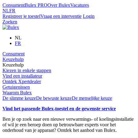
Consument
Bulex PRO
Over Bulex
Vacatures
NL
FR
Registreer je toestel
Vraag een interventie
Login
Zoeken
NL
FR
Consument
Keuzehulp
Keuzehulp
Kiezen in enkele stappen
Vind een installateur
Ontdek Xpertdealer
Getuigenissen
Waarom Bulex
De slimme keuze
De bewuste keuze
De menselijke keuze
Vind het passende Bulex-toestel en de gewenste service
Ben je op zoek naar een nieuwe verwarmings- of koelingsinstallatie
of wil je een beroep doen op betrouwbare experts voor het
onderhoud van je apparaat? Ontdek het aanbod van Bulex.