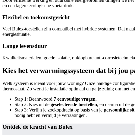
Door efficiënte werking en duurzame energiebronnen dringen we het ge
en een lagere ecologische voetafdruk.
Flexibel en toekomstgericht
Veel Bulex-toestellen zijn compatibel met hybride systemen. Dat maakt
energiesituatie.
Lange levensduur
Kwaliteitsmaterialen, goede isolatie, onklopbare anti-corrosietechni
Kies het verwarmingssysteem dat bij jou p
Welk systeem is ideaal voor jouw woning? Onze handige configuratiet
thermostaat. Zo werkt je installatie optimaal en ga je zuinig om met en
Stap 1: Beantwoord
7 eenvoudige vragen
.
Stap 2: Kies uit de
geselecteerde toestellen
, en daarna uit de g
Stap 3: Verfijn je zoekopdracht op basis van je
persoonlijke sit
nodig hebt en vermijd je verrassingen.
Ontdek de kracht van Bulex