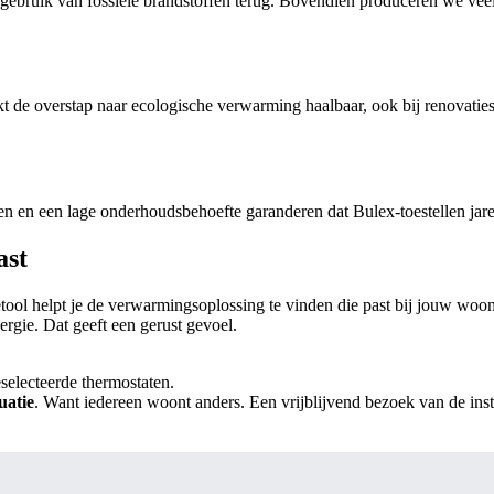
bruik van fossiele brandstoffen terug. Bovendien produceren we veel c
 de overstap naar ecologische verwarming haalbaar, ook bij renovaties. Z
eken en een lage onderhoudsbehoefte garanderen dat Bulex-toestellen j
ast
ool helpt je de verwarmingsoplossing te vinden die past bij jouw woo
ergie. Dat geeft een gerust gevoel.
eselecteerde thermostaten.
uatie
. Want iedereen woont anders. Een vrijblijvend bezoek van de instal