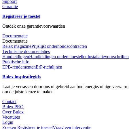
Support
Garantie
Registreer je toestel
Ontdek onze garantievoorwaarden
Documentatie
Documentatie
Relax magazine
Prijslijst onderhoudscontracten
Technische documentaties
Handleidingen
Handleidingen oudere toestellen
Installatievoorschriften
Praktische info
EPB-rendementen
ErP-richtlijnen
Bulex inspiratiegids
Laat je verrassen door ons uitgebreid aanbod energiezuinige verwarmin
om de juiste keuze te maken.
Contact
Bulex PRO
Over Bulex
Vacatures
Login
Zoeken
Registreer je toestel
Vraag een interventie