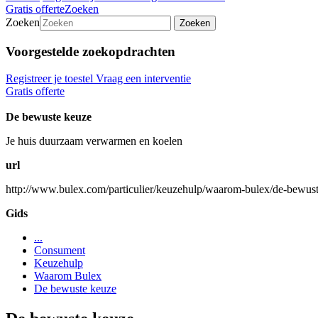
Gratis offerte
Zoeken
Zoeken
Zoeken
Voorgestelde zoekopdrachten
Registreer je toestel
Vraag een interventie
Gratis offerte
De bewuste keuze
Je huis duurzaam verwarmen en koelen
url
http://www.bulex.com/particulier/keuzehulp/waarom-bulex/de-bewust
Gids
...
Consument
Keuzehulp
Waarom Bulex
De bewuste keuze