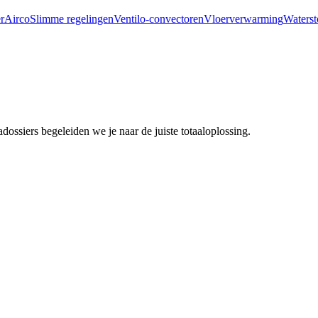
r
Airco
Slimme regelingen
Ventilo-convectoren
Vloerverwarming
Waterst
ssiers begeleiden we je naar de juiste totaaloplossing.