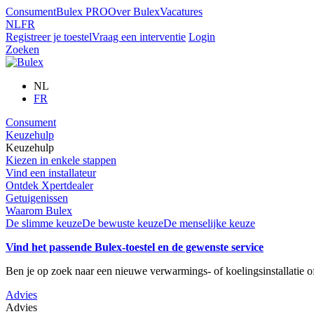
Consument
Bulex PRO
Over Bulex
Vacatures
NL
FR
Registreer je toestel
Vraag een interventie
Login
Zoeken
NL
FR
Consument
Keuzehulp
Keuzehulp
Kiezen in enkele stappen
Vind een installateur
Ontdek Xpertdealer
Getuigenissen
Waarom Bulex
De slimme keuze
De bewuste keuze
De menselijke keuze
Vind het passende Bulex-toestel en de gewenste service
Ben je op zoek naar een nieuwe verwarmings- of koelingsinstallatie 
Advies
Advies