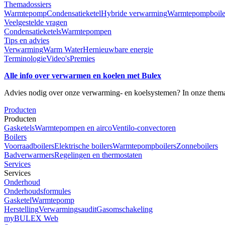
Themadossiers
Warmtepomp
Condensatieketel
Hybride verwarming
Warmtepompboile
Veelgestelde vragen
Condensatieketels
Warmtepompen
Tips en advies
Verwarming
Warm Water
Hernieuwbare energie
Terminologie
Video's
Premies
Alle info over verwarmen en koelen met Bulex
Advies nodig over onze verwarming- en koelsystemen? In onze themado
Producten
Producten
Gasketels
Warmtepompen en airco
Ventilo-convectoren
Boilers
Voorraadboilers
Elektrische boilers
Warmtepompboilers
Zonneboilers
Badverwarmers
Regelingen en thermostaten
Services
Services
Onderhoud
Onderhoudsformules
Gasketel
Warmtepomp
Herstelling
Verwarmingsaudit
Gasomschakeling
myBULEX Web