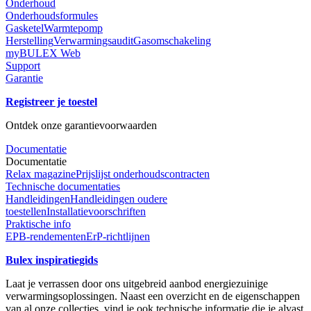
Onderhoud
Onderhoudsformules
Gasketel
Warmtepomp
Herstelling
Verwarmingsaudit
Gasomschakeling
myBULEX Web
Support
Garantie
Registreer je toestel
Ontdek onze garantievoorwaarden
Documentatie
Documentatie
Relax magazine
Prijslijst onderhoudscontracten
Technische documentaties
Handleidingen
Handleidingen oudere
toestellen
Installatievoorschriften
Praktische info
EPB-rendementen
ErP-richtlijnen
Bulex inspiratiegids
Laat je verrassen door ons uitgebreid aanbod energiezuinige
verwarmingsoplossingen. Naast een overzicht en de eigenschappen
van al onze collecties, vind je ook technische informatie die je alvast