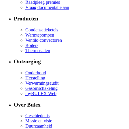
Raadpleeg premies
Vraag documentatie aan
Producten
Condensatieketels
Warmtepompen
Ventilo-convectoren
Boilers
Thermostaten
Ontzorging
Onderhoud
Herstelling
Verwarmingsaudit
Gasomschakeling
myBULEX Web
Over Bulex
Geschiedenis
Missie en visie
Duurzaamheid