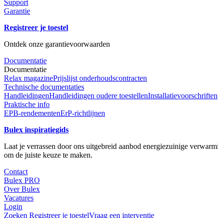
Support
Garantie
Registreer je toestel
Ontdek onze garantievoorwaarden
Documentatie
Documentatie
Relax magazine
Prijslijst onderhoudscontracten
Technische documentaties
Handleidingen
Handleidingen oudere toestellen
Installatievoorschriften
Praktische info
EPB-rendementen
ErP-richtlijnen
Bulex inspiratiegids
Laat je verrassen door ons uitgebreid aanbod energiezuinige verwarmin
om de juiste keuze te maken.
Contact
Bulex PRO
Over Bulex
Vacatures
Login
Zoeken
Registreer je toestel
Vraag een interventie