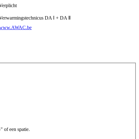
Verplicht
Verwarmingstechnicus DA Ⅰ + DA Ⅱ
www.AWAC.be
" of een spatie.