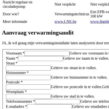
Nazicht regelaar en
Niet verplicht
Niet verplic
circulatiepomp
Een EPB-ver
Door wie?
Verwarmingstechnicus
100 kW
Meer informatie
www.LNE.be
www.ibgeb
Aanvraag verwarmingsaudit
JA, ik wil graag mijn verwarmingsinstallatie laten analyseren door ee
Voornaam *
Gelieve uw voornaam in t
Naam *
Gelieve uw naam in te vullen.
Straat *
Gelieve uw straat in te vullen.
Huisnummer *
Gelieve uw huisnummer in te vullen.
Postcode *
Gelieve uw postcode in te vullen.
Geli
Woonplaats *
Gelieve uw stad in te vullen.
Telefoonnummer *
Gelieve uw telefo
E-mailadres *
Gelieve uw emailadres i