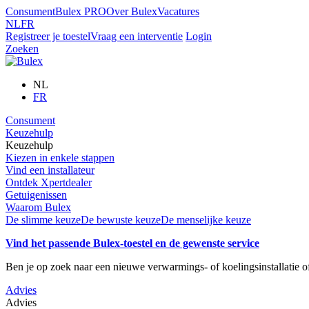
Consument
Bulex PRO
Over Bulex
Vacatures
NL
FR
Registreer je toestel
Vraag een interventie
Login
Zoeken
NL
FR
Consument
Keuzehulp
Keuzehulp
Kiezen in enkele stappen
Vind een installateur
Ontdek Xpertdealer
Getuigenissen
Waarom Bulex
De slimme keuze
De bewuste keuze
De menselijke keuze
Vind het passende Bulex-toestel en de gewenste service
Ben je op zoek naar een nieuwe verwarmings- of koelingsinstallatie 
Advies
Advies