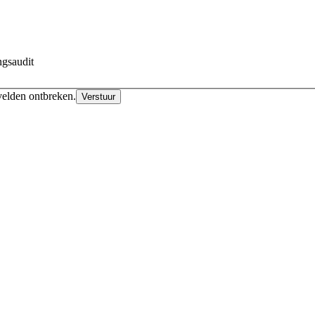
ngsaudit
velden ontbreken.
Verstuur