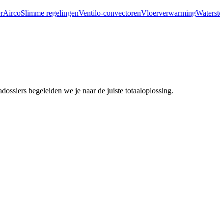
r
Airco
Slimme regelingen
Ventilo-convectoren
Vloerverwarming
Waterst
ssiers begeleiden we je naar de juiste totaaloplossing.