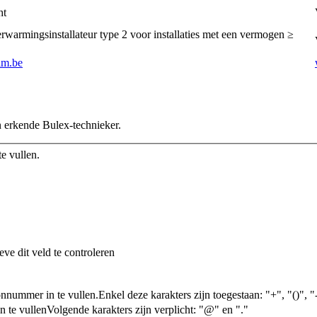
ht
warmingsinstallateur type 2 voor installaties met een vermogen ≥
im.be
n erkende Bulex-technieker.
e vullen.
eve dit veld te controleren
onnummer in te vullen.
Enkel deze karakters zijn toegestaan: "+", "()", "-
n te vullen
Volgende karakters zijn verplicht: "@" en "."