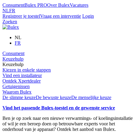
Consument
Bulex PRO
Over Bulex
Vacatures
NL
FR
Registreer je toestel
Vraag een interventie
Login
Zoeken
NL
FR
Consument
Keuzehulp
Keuzehulp
Kiezen in enkele stappen
Vind een installateur
Ontdek Xpertdealer
Getuigenissen
Waarom Bulex
De slimme keuze
De bewuste keuze
De menselijke keuze
Vind het passende Bulex-toestel en de gewenste service
Ben je op zoek naar een nieuwe verwarmings- of koelingsinstallatie
of wil je een beroep doen op betrouwbare experts voor het
onderhoud van je apparaat? Ontdek het aanbod van Bulex.