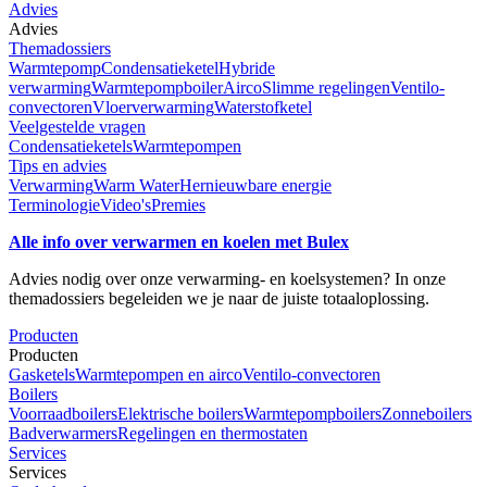
Advies
Advies
Themadossiers
Warmtepomp
Condensatieketel
Hybride
verwarming
Warmtepompboiler
Airco
Slimme regelingen
Ventilo-
convectoren
Vloerverwarming
Waterstofketel
Veelgestelde vragen
Condensatieketels
Warmtepompen
Tips en advies
Verwarming
Warm Water
Hernieuwbare energie
Terminologie
Video's
Premies
Alle info over verwarmen en koelen met Bulex
Advies nodig over onze verwarming- en koelsystemen? In onze
themadossiers begeleiden we je naar de juiste totaaloplossing.
Producten
Producten
Gasketels
Warmtepompen en airco
Ventilo-convectoren
Boilers
Voorraadboilers
Elektrische boilers
Warmtepompboilers
Zonneboilers
Badverwarmers
Regelingen en thermostaten
Services
Services