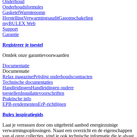
Onderhoud
Onderhoudsformules
Gasketel
Warmtepomp
Herstelling
Verwarmingsaudit
Gasomschakeling
myBULEX Web
Support
Garantie
Registreer je toestel
Ontdek onze garantievoorwaarden
Documentatie
Documentatie
Relax magazine
Prijslijst onderhoudscontracten
Technische documentaties
Handleidingen
Handleidingen oudere
toestellen
Installatievoorschriften
Praktische info
EPB-rendementen
ErP-richtlijnen
Bulex inspiratiegids
Laat je verrassen door ons uitgebreid aanbod energiezuinige
verwarmingsoplossingen. Naast een overzicht en de eigenschappen
van al onze collecties, vind je ook technische informatie die je alvast